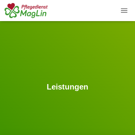
N
A
V
I
G
A
T
I
O
N
U
M
S
Leistungen
C
H
A
L
T
E
N